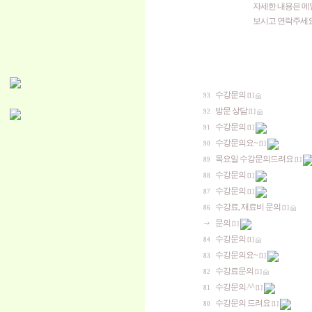
자세한 내용은 메
보시고 연락주세요.
수강문의
93
[1]
방문 상담
92
[1]
수강문의
91
[1]
수강문의요~
90
[1]
목요일 수강문의드려요
89
[1]
수강문의
88
[1]
수강문의
87
[1]
수강료, 재료비 문의
86
[1]
문의
[1]
수강문의
84
[1]
수강문의요~
83
[1]
수강료문의
82
[1]
수강문의.^^
81
[1]
수강문의 드려요
80
[1]